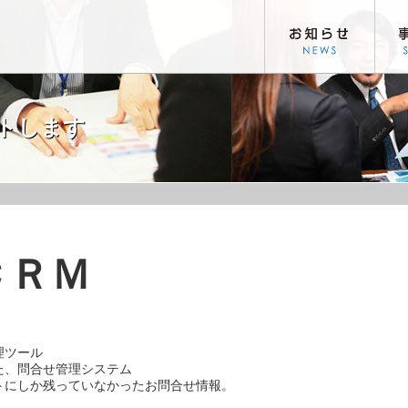
お知らせ
事業内容
会
トします
ＣＲＭ
ツール

、問合せ管理システム

にしか残っていなかったお問合せ情報。
