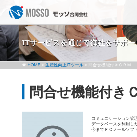
ITサービスを通じて御社をサポー
HOME
>
生産性向上ITツール
>
問合せ機能付きＣＲＭ
問合せ機能付き
コミュニケーション管理
データベースを利用した
今までＰＣメールソフト